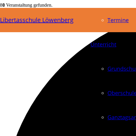
1 Veranstaltung gefunden.
Libertasschule Löwenberg
Termine
Unterricht
Grundschu
Oberschul
Ganztagsa