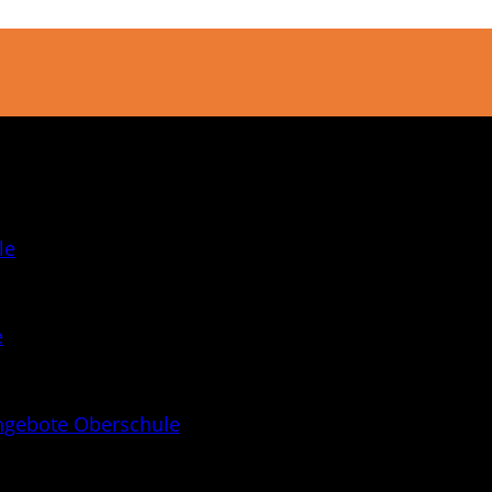
le
e
ngebote Oberschule