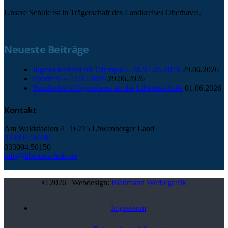
Unsere Schule ist in Trägerschaft des Landkreises Oberhavel.
Neueste Beiträge
Jugend trainiert für Olympia – 20./21.05.2026
29.06.2026
Sportfest – 22.05.2026
29.06.2026
Bundesfreiwilligendienst an der Libertasschule
01.06.2026
Kontakt
Am Waldstadion 4 | 16775 Löwenberger Land
033094.50240
033094.50150
info@libertasschule.de
© 2026 | Webdesign:
Blaßmann Werbegrafik
Impressum