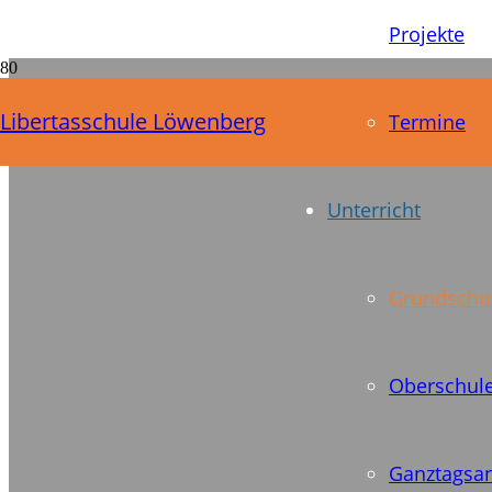
Projekte
Libertasschule Löwenberg
Termine
Unterricht
Grundschu
Oberschul
Ganztagsa