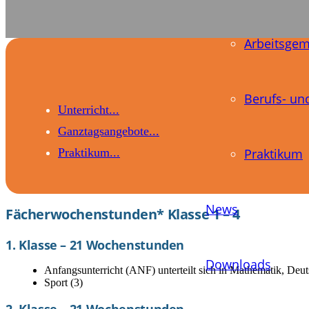
Arbeits­ge
Berufs- und
Unterricht
Ganztagsangebote
Praktikum
Praktikum
News
Fächerwochenstunden* Klasse 1 – 4
1. Klasse – 21 Wochenstunden
Downloads
Anfangsunterricht (ANF) unterteilt sich in Mathematik, Deu
Sport (3)