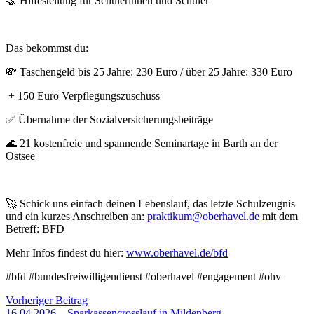
🤝
Hilfestellung für Schülerinnen und Schüler
Das bekommst du:
💸
Taschengeld bis 25 Jahre: 230 Euro / über 25 Jahre: 330 Euro
+ 150 Euro Verpflegungszuschuss
✅
Übernahme der Sozialversicherungsbeiträge
🌊
21 kostenfreie und spannende Seminartage in Barth an der
Ostsee
🚀
Schick uns einfach deinen Lebenslauf, das letzte Schulzeugnis
und ein kurzes Anschreiben an:
praktikum@oberhavel.de
mit dem
Betreff: BFD
Mehr Infos findest du hier:
www.oberhavel.de/bfd
#bfd #bundesfreiwilligendienst #oberhavel #engagement #ohv
Vorheriger Beitrag
16.04.2026 – Sparkassencrosslauf in Mildenberg