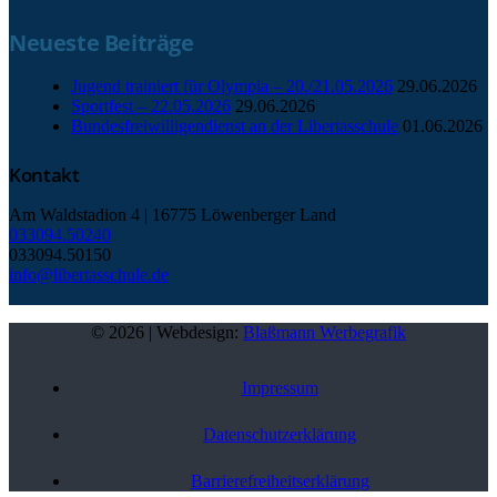
Neueste Beiträge
Jugend trainiert für Olympia – 20./21.05.2026
29.06.2026
Sportfest – 22.05.2026
29.06.2026
Bundesfreiwilligendienst an der Libertasschule
01.06.2026
Kontakt
Am Waldstadion 4 | 16775 Löwenberger Land
033094.50240
033094.50150
info@libertasschule.de
© 2026 | Webdesign:
Blaßmann Werbegrafik
Impressum
Datenschutzerklärung
Barriere­freiheits­erklärung