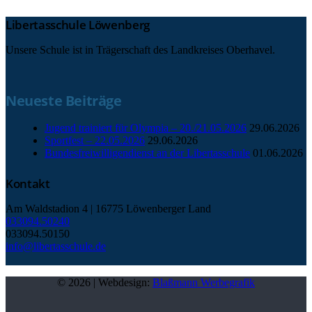
Libertasschule Löwenberg
Unsere Schule ist in Trägerschaft des Landkreises Oberhavel.
Neueste Beiträge
Jugend trainiert für Olympia – 20./21.05.2026
29.06.2026
Sportfest – 22.05.2026
29.06.2026
Bundesfreiwilligendienst an der Libertasschule
01.06.2026
Kontakt
Am Waldstadion 4 | 16775 Löwenberger Land
033094.50240
033094.50150
info@libertasschule.de
© 2026 | Webdesign:
Blaßmann Werbegrafik