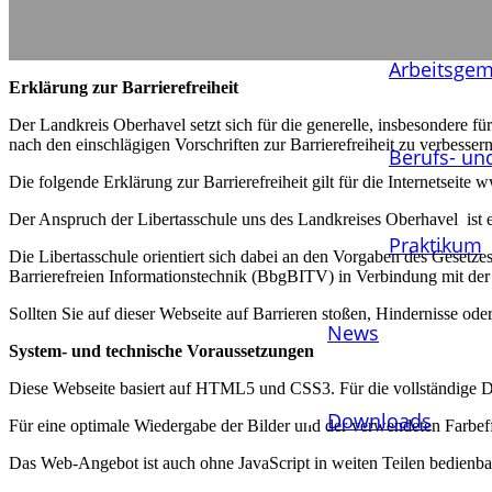
Arbeits­ge
Erklärung zur Barrierefreiheit
Der Landkreis Oberhavel setzt sich für die generelle, insbesondere für
nach den einschlägigen Vorschriften zur Barrierefreiheit zu verbessern
Berufs- und
Die folgende Erklärung zur Barrierefreiheit gilt für die Internetseite 
Der Anspruch der Libertasschule uns des Landkreises Oberhavel ist es
Praktikum
Die Libertasschule orientiert sich dabei an den Vorgaben des Ges
Barrierefreien Informationstechnik (BbgBITV) in Verbindung mit der
Sollten Sie auf dieser Webseite auf Barrieren stoßen, Hindernisse oder 
News
System- und technische Voraussetzungen
Diese Webseite basiert auf HTML5 und CSS3. Für die vollständige Da
Downloads
Für eine optimale Wiedergabe der Bilder und der verwendeten Farbeffe
Das Web-Angebot ist auch ohne JavaScript in weiten Teilen bedienba