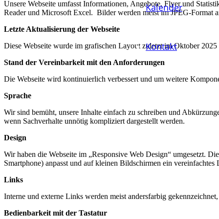
Unsere Webseite umfasst Informationen, Angebote, Flyer und Statis
Kalender
Reader und Microsoft Excel. Bilder werden meist im JPEG-Format ang
Letzte Aktualisierung der Webseite
Kontakt
Diese Webseite wurde im grafischen Layout zuletzt im Oktober 2025 n
Stand der Vereinbarkeit mit den Anforderungen
Die Webseite wird kontinuierlich verbessert und um weitere Komponen
Sprache
Wir sind bemüht, unsere Inhalte einfach zu schreiben und Abkürzunge
wenn Sachverhalte unnötig kompliziert dargestellt werden.
Design
Wir haben die Webseite im „Responsive Web Design“ umgesetzt. Dies 
Smartphone) anpasst und auf kleinen Bildschirmen ein vereinfachtes L
Links
Interne und externe Links werden meist andersfarbig gekennzeichnet,
Bedienbarkeit mit der Tastatur