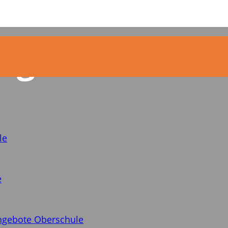
ng zur Barriere
le
e
ngebote Oberschule