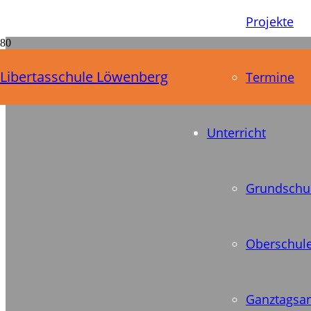
Projekte
Erkläru
Libertasschule Löwenberg
Termine
Unterricht
Grundschu
Oberschul
Ganztagsa