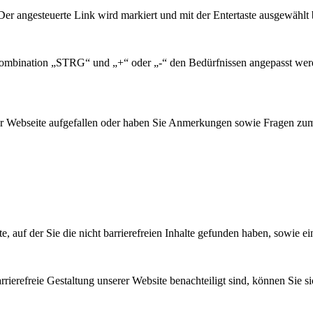
er angesteuerte Link wird markiert und mit der Entertaste ausgewählt 
nkombination „STRG“ und „+“ oder „-“ den Bedürfnissen angepasst we
er Webseite aufgefallen oder haben Sie Anmerkungen sowie Fragen zum 
e, auf der Sie die nicht barrierefreien Inhalte gefunden haben, sowie 
barrierefreie Gestaltung unserer Website benachteiligt sind, können Sie 