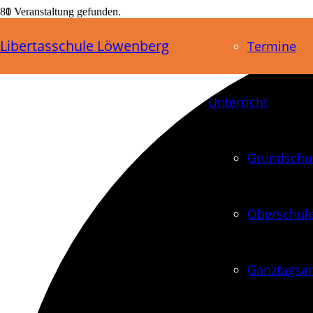
1 Veranstaltung gefunden.
Libertasschule Löwenberg
Termine
Unterricht
Grundschu
Oberschul
Ganztagsa