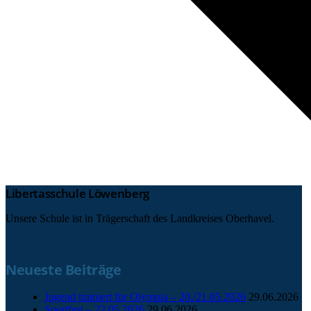
Libertasschule Löwenberg
Unsere Schule ist in Trägerschaft des Landkreises Oberhavel.
Neueste Beiträge
Jugend trainiert für Olympia – 20./21.05.2026
29.06.2026
Sportfest – 22.05.2026
29.06.2026