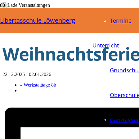
« Alle Veranstaltungen
Libertasschule Löwenberg
Termine
Diese Veranstaltung hat bereits stattgefunden.
Unterricht
Weihnachtsferi
Grundschu
22.12.2025
-
02.01.2026
«
Werkstatttage 8b
Oberschul
Ganztagsa