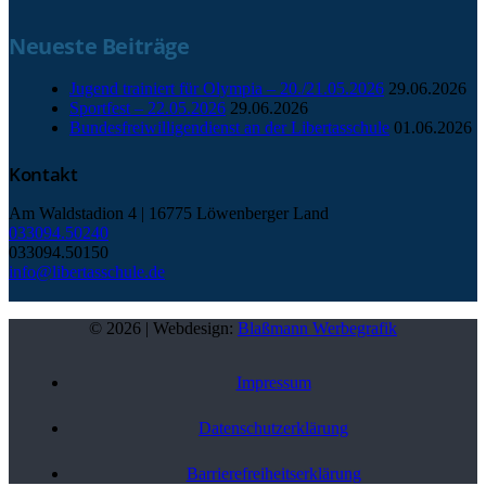
Neueste Beiträge
Jugend trainiert für Olympia – 20./21.05.2026
29.06.2026
Sportfest – 22.05.2026
29.06.2026
Bundesfreiwilligendienst an der Libertasschule
01.06.2026
Kontakt
Am Waldstadion 4 | 16775 Löwenberger Land
033094.50240
033094.50150
info@libertasschule.de
© 2026 | Webdesign:
Blaßmann Werbegrafik
Impressum
Datenschutzerklärung
Barriere­freiheits­erklärung