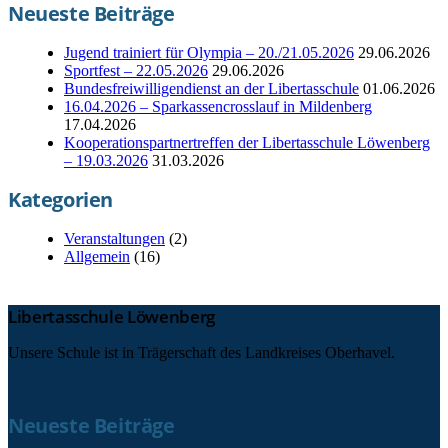
Neueste Beiträge
Jugend trainiert für Olympia – 20./21.05.2026
29.06.2026
Sportfest – 22.05.2026
29.06.2026
Bundesfreiwilligendienst an der Libertasschule
01.06.2026
16.04.2026 – Sparkassencrosslauf in Mildenberg
17.04.2026
Kooperationspartnertreffen der Libertasschule Löwenberg
– 19.03.2026
31.03.2026
Kategorien
Veranstaltungen
(2)
Allgemein
(16)
Libertasschule Löwenberg
Unsere Schule ist in Trägerschaft des Landkreises Oberhavel.
Neueste Beiträge