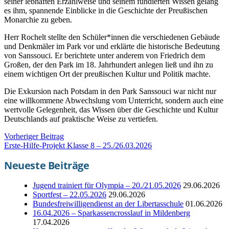
seiner lebhaften Erzählweise und seinem fundierten Wissen gelang
es ihm, spannende Einblicke in die Geschichte der Preußischen
Monarchie zu geben.
Herr Rochelt stellte den Schüler*innen die verschiedenen Gebäude
und Denkmäler im Park vor und erklärte die historische Bedeutung
von Sanssouci. Er berichtete unter anderem von Friedrich dem
Großen, der den Park im 18. Jahrhundert anlegen ließ und ihn zu
einem wichtigen Ort der preußischen Kultur und Politik machte.
Die Exkursion nach Potsdam in den Park Sanssouci war nicht nur
eine willkommene Abwechslung vom Unterricht, sondern auch eine
wertvolle Gelegenheit, das Wissen über die Geschichte und Kultur
Deutschlands auf praktische Weise zu vertiefen.
Vorheriger Beitrag
Erste-Hilfe-Projekt Klasse 8 – 25./26.03.2026
Neueste Beiträge
Jugend trainiert für Olympia – 20./21.05.2026
29.06.2026
Sportfest – 22.05.2026
29.06.2026
Bundesfreiwilligendienst an der Libertasschule
01.06.2026
16.04.2026 – Sparkassencrosslauf in Mildenberg
17.04.2026