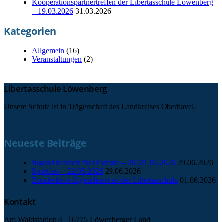
Kooperationspartnertreffen der Libertasschule Löwenberg
– 19.03.2026
31.03.2026
Kategorien
Allgemein
(16)
Veranstaltungen
(2)
Libertasschule Löwenberg
Unsere Schule ist in Trägerschaft des Landkreises Oberhavel.
Neueste Beiträge
Jugend trainiert für Olympia – 20./21.05.2026
29.06.2026
Sportfest – 22.05.2026
29.06.2026
Bundesfreiwilligendienst an der Libertasschule
01.06.2026
Kontakt
Am Waldstadion 4 | 16775 Löwenberger Land