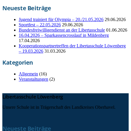
Neueste Beiträge
Jugend trainiert für Olympia – 20./21.05.2026
29.06.2026
Sportfest – 22.05.2026
29.06.2026
Bundesfreiwilligendienst an der Libertasschule
01.06.2026
16.04.2026 – Sparkassencrosslauf in Mildenberg
17.04.2026
Kooperationspartnertreffen der Libertasschule Löwenberg
– 19.03.2026
31.03.2026
Kategorien
Allgemein
(16)
Veranstaltungen
(2)
Libertasschule Löwenberg
Unsere Schule ist in Trägerschaft des Landkreises Oberhavel.
Neueste Beiträge