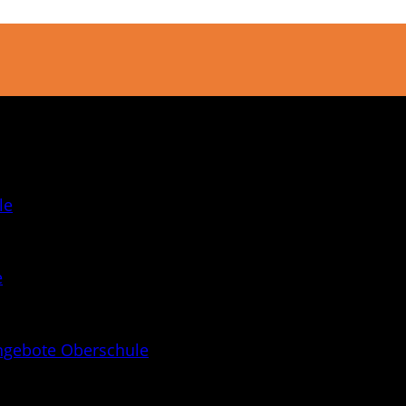
le
e
ngebote Oberschule