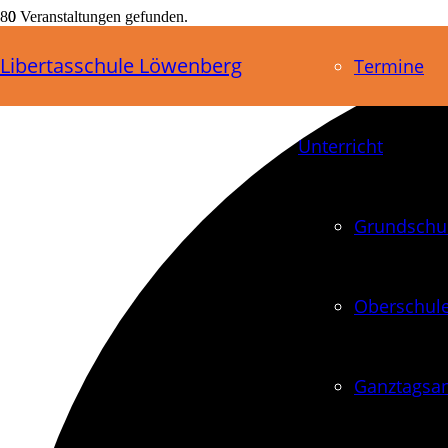
0 Veranstaltungen gefunden.
Libertasschule Löwenberg
Termine
Unterricht
Grundschu
Oberschul
Ganztagsa