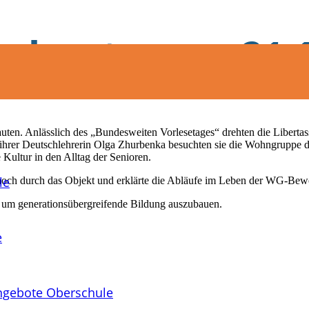
rlesetag am 21.
 lauten. Anlässlich des „Bundesweiten Vorlesetages“ drehten die Liber
 ihrer Deutschlehrerin Olga Zhurbenka besuchten sie die Wohngruppe d
ultur in den Alltag der Senioren.
le
 noch durch das Objekt und erklärte die Abläufe im Leben der WG-Bew
, um generationsübergreifende Bildung auszubauen.
e
ngebote Oberschule