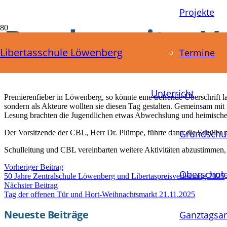
Projekte
Bundesweiter Vo
Libertasschule Löwenberg
Termine
24.11.2025
Unterricht
Premierenfieber in Löwenberg, so könnte eine treffende Überschrift
sondern als Akteure wollten sie diesen Tag gestalten. Gemeinsam mit
Lesung brachten die Jugendlichen etwas Abwechslung und heimische K
Grundschu
Der Vorsitzende der CBL, Herr Dr. Plümpe, führte dann die Schüler
Schulleitung und CBL vereinbarten weitere Aktivitäten abzustimmen
Vorheriger Beitrag
Oberschul
50 Jahre Zentralschule Löwenberg und Libertaspreisverleihung 2025
Nächster Beitrag
Tag der offenen Tür und Hort-Weihnachtsmarkt 21.11.2025
Neueste Beiträge
Ganztagsa