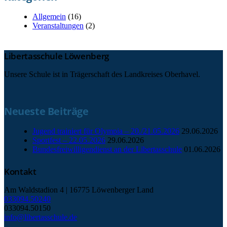
Allgemein
(16)
Veranstaltungen
(2)
Libertasschule Löwenberg
Unsere Schule ist in Trägerschaft des Landkreises Oberhavel.
Neueste Beiträge
Jugend trainiert für Olympia – 20./21.05.2026
29.06.2026
Sportfest – 22.05.2026
29.06.2026
Bundesfreiwilligendienst an der Libertasschule
01.06.2026
Kontakt
Am Waldstadion 4 | 16775 Löwenberger Land
033094.50240
033094.50150
info@libertasschule.de