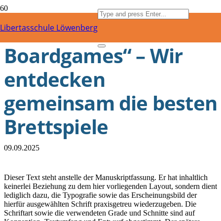
„World of
Libertasschule Löwenberg
Boardgames“ – Wir
entdecken
gemeinsam die besten
Brettspiele
09.09.2025
Dieser Text steht anstelle der Manuskriptfassung. Er hat inhaltlich
keinerlei Beziehung zu dem hier vorliegenden Layout, sondern dient
lediglich dazu, die Typografie sowie das Erscheinungsbild der
hierfür ausgewählten Schrift praxisgetreu wiederzugeben. Die
Schriftart sowie die verwendeten Grade und Schnitte sind auf