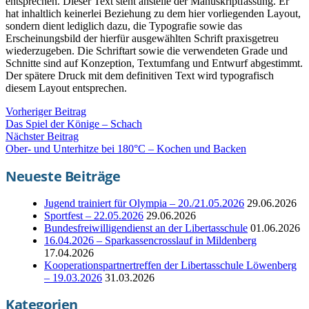
entsprechen. Dieser Text steht anstelle der Manuskriptfassung. Er
hat inhaltlich keinerlei Beziehung zu dem hier vorliegenden Layout,
sondern dient lediglich dazu, die Typografie sowie das
Erscheinungsbild der hierfür ausgewählten Schrift praxisgetreu
wiederzugeben. Die Schriftart sowie die verwendeten Grade und
Schnitte sind auf Konzeption, Textumfang und Entwurf abgestimmt.
Der spätere Druck mit dem definitiven Text wird typografisch
diesem Layout entsprechen.
Vorheriger Beitrag
Das Spiel der Könige – Schach
Nächster Beitrag
Ober- und Unterhitze bei 180°C – Kochen und Backen
Neueste Beiträge
Jugend trainiert für Olympia – 20./21.05.2026
29.06.2026
Sportfest – 22.05.2026
29.06.2026
Bundesfreiwilligendienst an der Libertasschule
01.06.2026
16.04.2026 – Sparkassencrosslauf in Mildenberg
17.04.2026
Kooperationspartnertreffen der Libertasschule Löwenberg
– 19.03.2026
31.03.2026
Kategorien