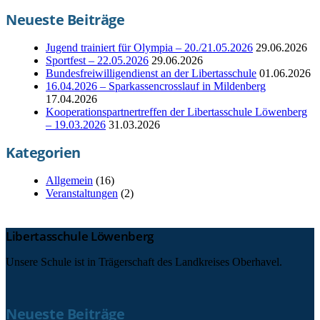
Neueste Beiträge
Jugend trainiert für Olympia – 20./21.05.2026
29.06.2026
Sportfest – 22.05.2026
29.06.2026
Bundesfreiwilligendienst an der Libertasschule
01.06.2026
16.04.2026 – Sparkassencrosslauf in Mildenberg
17.04.2026
Kooperationspartnertreffen der Libertasschule Löwenberg
– 19.03.2026
31.03.2026
Kategorien
Allgemein
(16)
Veranstaltungen
(2)
Libertasschule Löwenberg
Unsere Schule ist in Trägerschaft des Landkreises Oberhavel.
Neueste Beiträge